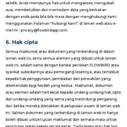
selidik. Anda mempunyai hak untuk mengakses, mengubah
suai, membetulkan dan memadam data yang berkaitan
dengan anda pada bila-bila masa dengan menghubungi kami
menggunakan halaman "hubungi kami" di laman web atau e-
mel ini : privacy@flowbirdapp.com
6. Hak cipta
Semua maklumat atau dokumen yang terkandung di dalam
laman web ini, serta semua elemen yang dibuat untuk laman
web ini, adalah sama dengan bandar perisikan FLOWBIRD atau
syarikat subsidiarinya atau pemegang lesennya, atau tertakluk
kepada hak penggunaan, pembiakan dan perwakilan yang
dikehendaki bagi faedah yang kedua . Maklumat, dokumen
atau elemen adalah tertakluk kepada undang-undang hak cipta
dan undang-undang yang sama yang melindungi pengarang
dari ketika mereka diletakkan di pelupusan awam di laman web
ini. Salinan dokumen yang terkandung di laman web ini hanya
boleh dibuat untuk tujuan maklumat dan semata-mata untuk
kegunaan sekali-sekala secara ketat. Tiada lesen atau hak lain