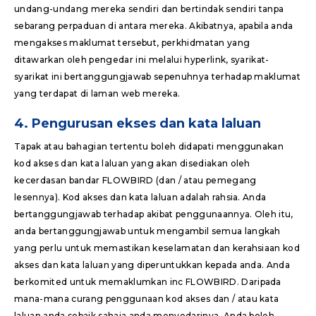
undang-undang mereka sendiri dan bertindak sendiri tanpa
sebarang perpaduan di antara mereka. Akibatnya, apabila anda
mengakses maklumat tersebut, perkhidmatan yang
ditawarkan oleh pengedar ini melalui hyperlink, syarikat-
syarikat ini bertanggungjawab sepenuhnya terhadap maklumat
yang terdapat di laman web mereka.
4. Pengurusan ekses dan kata laluan
Tapak atau bahagian tertentu boleh didapati menggunakan
kod akses dan kata laluan yang akan disediakan oleh
kecerdasan bandar FLOWBIRD (dan / atau pemegang
lesennya). Kod akses dan kata laluan adalah rahsia. Anda
bertanggungjawab terhadap akibat penggunaannya. Oleh itu,
anda bertanggungjawab untuk mengambil semua langkah
yang perlu untuk memastikan keselamatan dan kerahsiaan kod
akses dan kata laluan yang diperuntukkan kepada anda. Anda
berkomited untuk memaklumkan inc FLOWBIRD. Daripada
mana-mana curang penggunaan kod akses dan / atau kata
laluan anda sebaik sahaja anda menyedarinya. Anda boleh