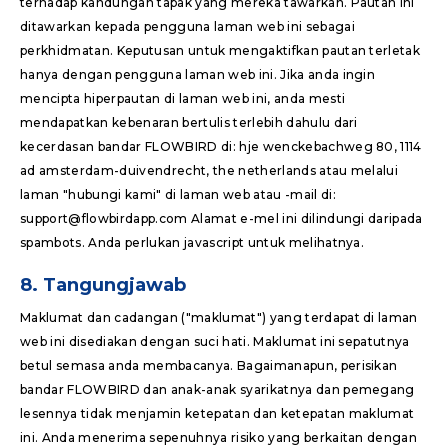
terhadap kandungan tapak yang mereka tawarkan. Pautan ini
ditawarkan kepada pengguna laman web ini sebagai
perkhidmatan. Keputusan untuk mengaktifkan pautan terletak
hanya dengan pengguna laman web ini. Jika anda ingin
mencipta hiperpautan di laman web ini, anda mesti
mendapatkan kebenaran bertulis terlebih dahulu dari
kecerdasan bandar FLOWBIRD di: hje wenckebachweg 80, 1114
ad amsterdam-duivendrecht, the netherlands atau melalui
laman "hubungi kami" di laman web atau -mail di:
support@flowbirdapp.com Alamat e-mel ini dilindungi daripada
spambots. Anda perlukan javascript untuk melihatnya.
8. Tangungjawab
Maklumat dan cadangan ("maklumat") yang terdapat di laman
web ini disediakan dengan suci hati. Maklumat ini sepatutnya
betul semasa anda membacanya. Bagaimanapun, perisikan
bandar FLOWBIRD dan anak-anak syarikatnya dan pemegang
lesennya tidak menjamin ketepatan dan ketepatan maklumat
ini. Anda menerima sepenuhnya risiko yang berkaitan dengan