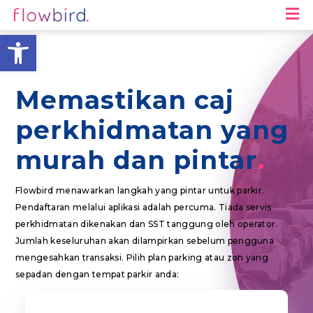
M
Open toolbar
Memastikan caj
perkhidmatan yang
murah dan pintar
Flowbird menawarkan langkah yang pintar untuk parkir.
Pendaftaran melalui aplikasi adalah percuma. Tiada servis
perkhidmatan dikenakan dan SST tanggung oleh operator.
Jumlah keseluruhan akan dilampirkan sebelum pengguna
mengesahkan transaksi. Pilih plan parking atau zon yang
sepadan dengan tempat parkir anda: